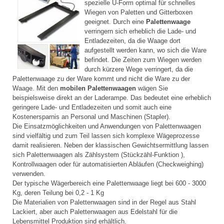
spezielle U-Form optimal für schnelles
Wiegen von Paletten und
Gitterboxen
geeignet.
Durch eine
Palettenwaage
verringern sich erheblich die Lade- und
Entladezeiten, da die Waage dort
aufgestellt werden kann, wo sich die Ware
befindet. Die Zeiten zum Wiegen werden
durch kürzere Wege verringert, da die
Palettenwaage zu der Ware kommt und nicht die Ware zu der
Waage.
Mit den
mobilen Palettenwaagen
wägen Sie
beispielsweise direkt an der Laderampe. Das bedeutet eine erheblich
geringere Lade- und Entladezeiten und somit auch eine
Kostenersparnis an Personal und Maschinen (Stapler).
Die Einsatzmöglichkeiten und Anwendungen von Palettenwaagen
sind vielfältig und zum Teil lassen sich komplexe Wägeprozesse
damit realisieren. Neben der klassischen Gewichtsermittlung lassen
sich Palettenwaagen als Zählsystem (Stückzähl-Funktion ),
Kontrollwaagen
oder für automatisierten Abläufen (Checkweighing)
verwenden.
Der typische Wägerbereich eine Palettenwaage liegt bei 600 - 3000
Kg, deren Teilung bei 0,2 - 1 Kg
Die Materialien von Palettenwaagen sind in der Regel aus Stahl
Lackiert, aber auch Palettenwaagen aus Edelstahl für die
Lebensmittel Produktion sind erhältlich.