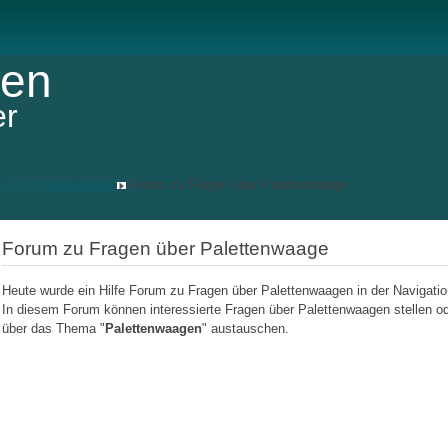
gen
er
s auf Palettenwaage
Forum zu Fragen über Palettenwaage
Forum zu Fragen über Palettenwaage
Heute wurde ein Hilfe Forum zu Fragen über Palettenwaagen in der Navigation
In diesem Forum können interessierte Fragen über Palettenwaagen stellen o
über das Thema "
Palettenwaagen
" austauschen.